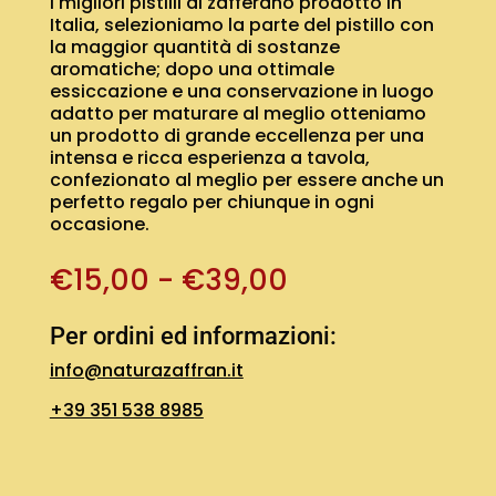
I migliori pistilli di zafferano prodotto in
Italia, selezioniamo la parte del pistillo con
la maggior quantità di sostanze
aromatiche; dopo una ottimale
essiccazione e una conservazione in luogo
adatto per maturare al meglio otteniamo
un prodotto di grande eccellenza per una
intensa e ricca esperienza a tavola,
confezionato al meglio per essere anche un
perfetto regalo per chiunque in ogni
occasione.
Fascia
€
15,00
-
€
39,00
di
prezzo:
Per ordini ed informazioni:
da
€15,00
info@naturazaffran.it
a
€39,00
+39 351 538 8985