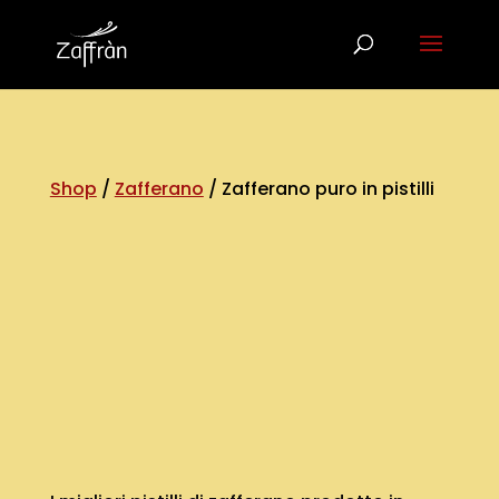
Shop
/
Zafferano
/ Zafferano puro in pistilli